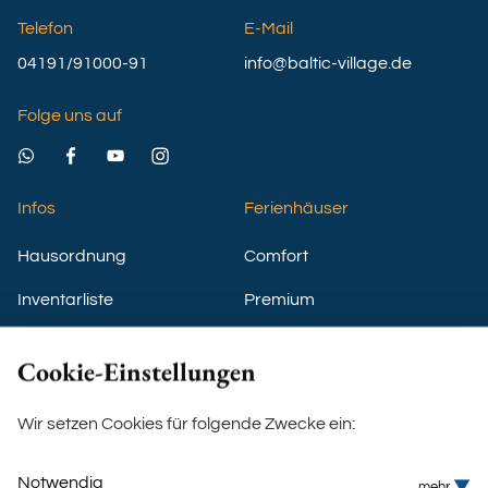
Telefon
E-Mail
04191/91000-91
info@baltic-village.de
Folge uns auf
Infos
Ferienhäuser
Hausordnung
Comfort
Inventarliste
Premium
Nutzung GYM
VIP
Cookie-Einstellungen
Einverständnis Kids Villa
Boho-Beach-House
Wir setzen Cookies für folgende Zwecke ein:
Ostsee-Villa
Notwendig
mehr