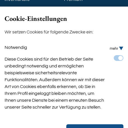
Nutzung GYM
VIP
Cookie-Einstellungen
Einverständnis Kids Villa
Boho-Beach-House
Wir setzen Cookies für folgende Zwecke ein:
Ostsee-Villa
Notwendig
mehr
Kontakt
Diese Cookies sind für den Betrieb der Seite
Anfahrt
unbedingt notwendig und ermöglichen
beispielsweise sicherheitsrelevante
Kontaktanfrage
Funktionalitäten. Außerdem können wir mit dieser
Art von Cookies ebenfalls erkennen, ob Sie in
Newsletter
Ihrem Profil eingeloggt bleiben möchten, um
Ihnen unsere Dienste bei einem erneuten Besuch
unserer Seite schneller zur Verfügung zu stellen.
Hausordnung
AGB
Impressum
Cookie Einstellungen
Evelan Cookie Banner
Datenschutz
Analytics
mehr