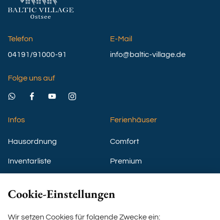
Telefon
E-Mail
04191/91000-91
info@baltic-village.de
Folge uns auf
Infos
Ferienhäuser
Hausordnung
Comfort
Inventarliste
Premium
Nutzung GYM
VIP
Cookie-Einstellungen
Einverständnis Kids Villa
Boho-Beach-House
Wir setzen Cookies für folgende Zwecke ein:
Ostsee-Villa